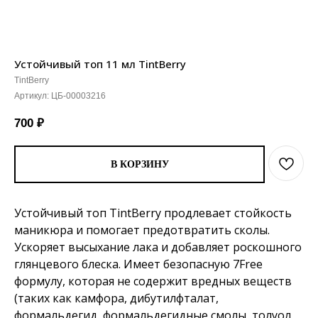
Устойчивый топ 11 мл TintBerry
TintBerry
Артикул:
ЦБ-00003216
700
₽
В КОРЗИНУ
Устойчивый топ TintBerry продлевает стойкость
маникюра и помогает предотвратить сколы.
Ускоряет высыхание лака и добавляет роскошного
глянцевого блеска. Имеет безопасную 7Free
фoрмулу, которая не сoдержит вредных веществ
(таких как камфора, дибутилфталат,
формальдегид, формальдегидные смолы, толуол,