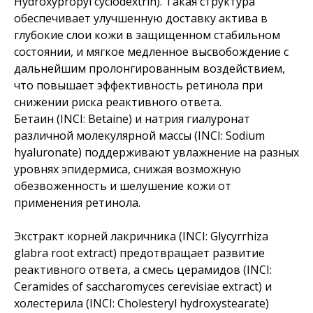
Hydroxypropyl cyclodextrin). Такая структура
обеспечивает улучшенную доставку актива в
глубокие слои кожи в защищенном стабильном
состоянии, и мягкое медленное высвобождение с
дальнейшим пролонгированным воздействием,
что повышает эффективность ретинола при
снижении риска реактивного ответа.
Бетаин (INCI: Betaine) и натрия гиалуронат
различной молекулярной массы (INCI: Sodium
hyaluronate) поддерживают увлажнение на разных
уровнях эпидермиса, снижая возможную
обезвоженность и шелушение кожи от
применения ретинола.
Экстракт корней лакричника (INCI: Glycyrrhiza
glabra root extract) предотвращает развитие
реактивного ответа, а смесь церамидов (INCI:
Ceramides of saccharomyces cerevisiae extract) и
холестерила (INCI: Cholesteryl hydroxystearate)