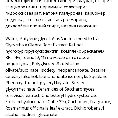
сквалан, феноксиэтанол, глицерил лаурат, стеарил
глицирретинат, церамиды, холестерил
гидроксистеарат, натрия гиалуронат, карбомер,
отдушка, экстракт листьев розмарина,
дихлорбензиловый спирт, натрия глюконат.
Water, Butylene glycol, Vitis Vinifera Seed Extract,
Glycyrrhiza Glabra Root Extract, Retinol,
hydroxypropyl cyclodextrin (комплекс SpecKare®
RRT 4%, retinol 0,4% по массе от готовой
рецептуры), Polyglyceryl-3 cetyl ether
olivate/succinate, Isodecyl neopentanoate, Betaine,
Cetearyl alcohol, Isononanoate isononyle, Squalane,
Phenoxyethanol, glyceryl layrate, Stearyl
glycyrrhetinate, Ceramides of Saccharomyces
cerevisiae extract, Cholesteryl hydroxystearate,
Sodium hyaluronate (Cube 3™), Carbomer, Fragrance,
Rosmarinus officinalis leaf extract, Dichlorobenzyl
alcohol, Sodium gluconate