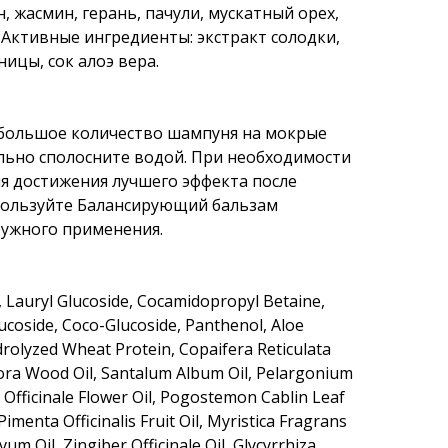
, жасмин, герань, пачули, мускатный орех,
 Активные ингредиенты: экстракт солодки,
ицы, сок алоэ вера.
большое количество шампуня на мокрые
льно сполосните водой. При необходимости
я достижения лучшего эффекта после
ользуйте Балансирующий бальзам
аружного применения.
 Lauryl Glucoside, Cocamidopropyl Betaine,
lucoside, Coco-Glucoside, Panthenol, Aloe
drolyzed Wheat Protein, Copaifera Reticulata
ora Wood Oil, Santalum Album Oil, Pelargonium
Officinale Flower Oil, Pogostemon Cablin Leaf
 Pimenta Officinalis Fruit Oil, Myristica Fragrans
um Oil, Zingiber Officinale Oil, Glycyrrhiza