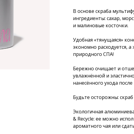
В основе скраба мульти
ингредиенты: сахар, мор
и малиновые косточки.
Удобная «тянущаяся» кон
экономно расходуется, а
природного СПА!
Бережно очищает и отшел
увлажнённой и эластичн
нанесённого ухода после
Будьте осторожны: скраб 
Экологичная алюминиева
& Recycle: ее можно испо
ароматного чая или сдать