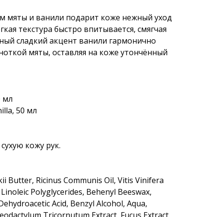
том мяты и ванили подарит коже нежный уход
гкая текстура быстро впитывается, смягчая
жный сладкий акцент ванили гармонично
 ноткой мяты, оставляя на коже утончённый
0 мл
lla, 50 мл
сухую кожу рук.
 Butter, Ricinus Communis Oil, Vitis Vinifera
 Linoleic Polyglycerides, Behenyl Beeswax,
Dehydroacetic Acid, Benzyl Alcohol, Aqua,
odactylum Tricornutum Extract, Fucus Extract,