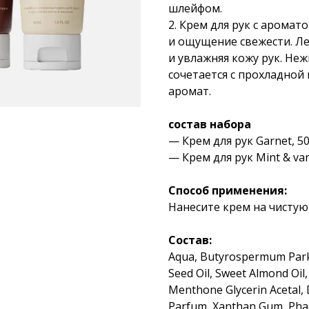
шлейфом.
2. Крем для рук с арома
и ощущение свежести. Ле
и увлажняя кожу рук. Не
сочетается с прохладной
аромат.
состав набора
— Крем для рук Garnet, 5
— Крем для рук Mint & vani
Способ применения:
Нанесите крем на чистую 
Состав:
Aqua, Butyrospermum Parkii
Seed Oil, Sweet Almond Oil,
Menthone Glycerin Acetal, 
Parfum, Xanthan Gum, Phae