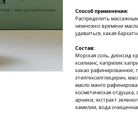
Способ применения:
Распределить массажным
немножко времени масла
удивиться, какая бархатна
Состав:
Морская соль, диоксид к
ксилианс, каприлик капр
какао рафинированное, п
этилгексилглицерин, ма
масло манго рафинирова
косметическая отдушка, 
арники, экстракт зеленог
камелии, вода очищенная