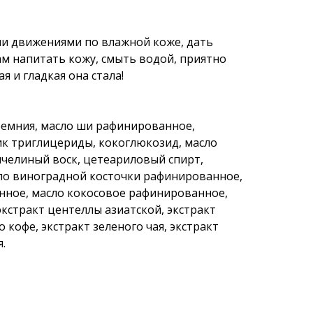
и движениями по влажной коже, дать
м напитать кожу, смыть водой, приятно
я и гладкая она стала!
ремния, масло ши рафинированное,
ик триглицериды, кокоглюкозид, масло
челиный воск, цетеариловый спирт,
сло виноградной косточки рафинированное,
нное, масло кокосовое рафинированное,
экстракт центеллы азиатской, экстракт
о кофе, экстракт зеленого чая, экстракт
.