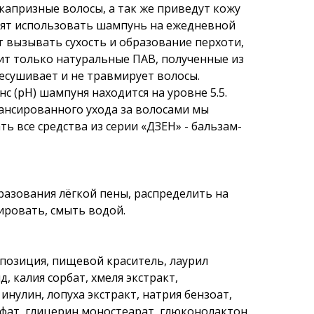
апризные волосы, а так же приведут кожу
лят использовать шампунь на ежедневной
т вызывать сухость и образование перхоти,
жит только натуральные ПАВ, полученные из
ресушивает и не травмирует волосы.
с (pH) шампуня находится на уровне 5.5.
лансированного ухода за волосами мы
ь все средства из серии «ДЗЕН» - бальзам-
бразования лёгкой пены, распределить на
ировать, смыть водой.
позиция, пищевой краситель, лаурил
, калия сорбат, хмеля экстракт,
нулин, лопуха экстракт, натрия бензоат,
ьфат, глицерин моностеарат, глюконолактон