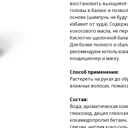
восстановить вьющиеся к
головы в баланс и позво
основе (шампунь не буду
избавит от зуда). Содер
кокосового масла, не пе
Кислотно-щелочной балан
Для более полного и сба
рекомендуем использоват
кондиционер и маску.
Способ применения:
Растереть на руках до о
влажных волосах, помасс
Состав:
Вода, ароматическая ком
глюкозид, децил глюкозид
кокамидопропил бетаин, и
глицин, натрия коко-сул