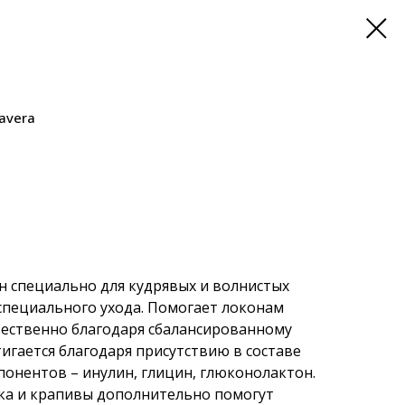
avera
н специально для кудрявых и волнистых
специального ухода. Помогает локонам
тественно благодаря сбалансированному
тигается благодаря присутствию в составе
нентов – инулин, глицин, глюконолактон.
а и крапивы дополнительно помогут