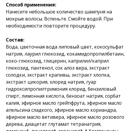
Способ применения:
Нанесите небольшое количество шампуня на
мокрые волосы. Вспеньте. Смойте водой. При
необходимости повторите процедуру.
Состав:
Вода, цветочная вода липовый цвет, кокосульфат
натрия, лаурил глюкозид, кокамидопропилбетаин,
коко-глюкозид, глицерин, каприлил/каприл
глюкозид, пантенол, сок алоэ вера, экстракт
солодки, экстракт крапивы, экстракт хлопка,
экстракт цикория, хлорид натрия, гуар
гидроксипропилтримония хлорид, бензиловый
спирт, лимонная кислота, бензоат натрия, сорбат
калия, эфирное масло грейпфрута, эфирное масло
апельсина сладкого, эфирное масло кориандра,
эфирное масло ветивера, эфирное масло розового
дерева, диацетат глутамат тетранатрия,
лимонен*, линалоол*, гераниол*. * Компоненты