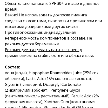
Обязательно наносите SPF 30+ и выше в дневное
время.
Важно!
Не использовать до/после пилинга
средства с кислотами, сыворотки с ретинолом или
высокими дозировками других кислот.
Противопоказания: индивидуальная
непереносимость компонентов в составе. Не
рекомендуется беременным.
Рекомендуется сделать патч-тест перед
применением на сгибе локтя или области шеи.
Состав:
Aqua (вода), Hippophae Rhamnoides Juice (25% сок
облепихи), Lactic Acid (15% молочная кислота),
Glycerin (глицерин), Dicaprylyl Carbonate
(дикаприлилкарбонат), Pentylene Glycol
(пентиленгликоль растительный), Ferulic Acid (2%
феруловая кислота), Xanthan Gum (ксантановая
камедь), Hippophae Rhamnoides Fruit Oil (масло