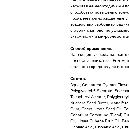
Растительные компоненты эфф
насыщая ее необходимыми по
способствуя повышению тонуса
проявляет антиоксидантные сп
воздействия свободных радик
старения. мгновенно увлажня
витаминами и микроэлемента
Способ применения:
На очищенную кожу нанесите 
полностью впитаться. Рекомен
в качестве средства для интен
Состав:
Aqua, Centaurea Cyanus Flower W
Polyglyceryl-6 Stearate, Sacchar
Tocopheryl Acetate, Polyglycery
Nucifera Seed Butter, Mangifera
Gum, Citrus Limon Seed Oil, Feru
Canarium Commune (Elemi) Gum O
Oil, Litsea Cubeba Fruit Oil, B
Linoleic Acid, Linolenic Acid, Ci