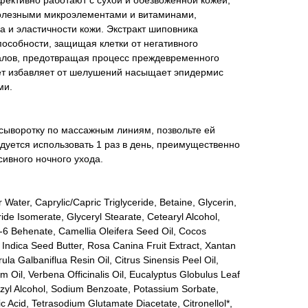
ективно работают с сухой и обезвоженной кожей,
лезными микроэлементами и витаминами,
 и эластичности кожи. Экстракт шиповника
особности, защищая клетки от негативного
алов, предотвращая процесс преждевременного
ет избавляет от шелушений насыщает эпидермис
ми.
сыворотку по массажным линиям, позвольте ей
дуется использовать 1 раз в день, преимущественно
сивного ночного ухода.
ater, Caprylic/Capric Triglyceride, Betaine, Glycerin,
ide Isomerate, Glyceryl Stearate, Cetearyl Alcohol,
l-6 Behenate, Camellia Oleifera Seed Oil, Cocos
 Indica Seed Butter, Rosa Canina Fruit Extract, Xantan
la Galbaniflua Resin Oil, Citrus Sinensis Peel Oil,
il, Verbena Officinalis Oil, Eucalyptus Globulus Leaf
enzyl Alcohol, Sodium Benzoate, Potassium Sorbate,
tric Acid, Tetrasodium Glutamate Diacetate, Citronellol*,