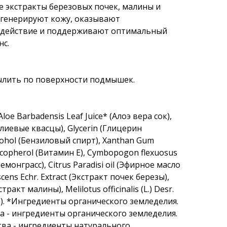
 экстракты березовых почек, малины и
егенерируют кожу, оказывают
 действие и поддерживают оптимальный
нс.
ылить по поверхности подмышек.
loe Barbadensis Leaf Juice* (Алоэ вера сок),
иевые квасцы), Glycerin (Глицерин
cohol (Бензиловый спирт), Xanthan Gum
copherol (Витамин Е), Cymbopogon flexuosus
емонграсс), Citrus Paradisi oil (Эфирное масло
cens Echr. Extract (Экстракт почек березы),
стракт малины), Melilotus officinalis (L.) Desr.
а). *Ингредиенты органического земледелия.
а - ингредиенты органического земледелия.
тва - ингредиенты натурального