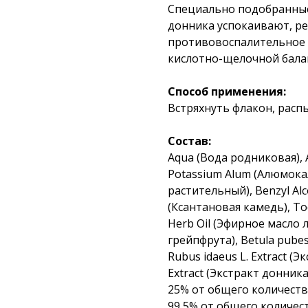
Специально подобранные
донника успокаивают, р
противовоспалительное
кислотно-щелочной бала
Способ применения:
Встряхнуть флакон, расп
Состав:
Aqua (Вода родниковая), A
Potassium Alum (Алюмокал
растительный), Benzyl Al
(Ксантановая камедь), To
Herb Oil (Эфирное масло л
грейпфрута), Betula pubes
Rubus idaeus L. Extract (Эк
Extract (Экстракт донник
25% от общего количеств
99,5% от общего количес