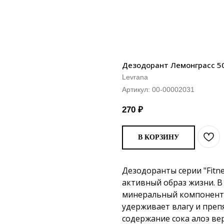
Дезодорант Лемонграсс 50 
Levrana
Артикул:
00-00002031
270
₽
В КОРЗИНУ
Дезодоранты серии "Fitn
активный образ жизни. В
минеральный компонент,
удерживает влагу и преп
содержание сока алоэ ве