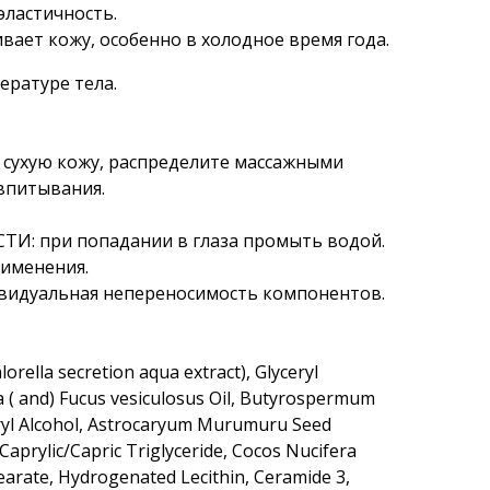
эластичность.
вает кожу, особенно в холодное время года.
ературе тела.
 сухую кожу, распределите массажными
впитывания.
: при попадании в глаза промыть водой.
рименения.
видуальная непереносимость компонентов.
lorella secretion aqua extract), Glyceryl
ta ( and) Fucus vesiculosus Oil, Butyrospermum
aryl Alcohol, Astrocaryum Murumuru Seed
Caprylic/Capric Triglyceride, Cocos Nucifera
tearate, Hydrogenated Lecithin, Ceramide 3,