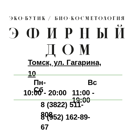
Заполните анкету
потратив 1 минуту
и мы подберем для вас
персональный уход
Томск, ул. Гагарина,
Напишите нам, и мы
10
поможем подобрать
Пн-
Вс
правильный уход
Сб
10:00 - 20:00
11:00 -
19:00
8 (3822) 511-
808
8 (952) 162-89-
67