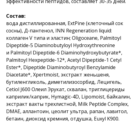
эффективности пептидов, составляет 30-35 дней.
Состав:
вода дистиллированная, ExtPine (клеточный сок
сосны), Д-пантенол, INN Regeneration liquid:
коллаген V типа и эластин; Oligoceane, Palmitoyl
Dipeptide-5 Diaminobutyloyl Hydroxythreonine
и Palmitoyl Dipeptide-6 Diaminohydroxybutyrate*,
Palmitoyl Hexpeptide-12*, Acetyl Dipeptide-1 Cetyl
Ester*, Dipeptide Diaminobutyroyl Benzylamide
Diacetate*, Xpertmoist, экстракт женьшеня,
бутиленгликоль, диметилизосорбид, Лецигель,
Cetiol J600 Олеил Эрукат, сквалан, триглицериды
каприлик/каприк, Hymagic-4D, Lipomoist, байкалин,
экстракт вахты трехлистной, Milk Peptide Complex,
DMAE, аллантоин, цеолит ультра, рапан, лавитол,
бетаин, диоксид кремния, отдушка, Euxyl K900.