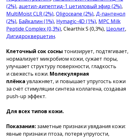
(2%)
,
ацетил-дипептид-1 цетиловый эфир (2%)
,
MultiMoist CLR (2%)
,
Oligoceane (2%)
,
Д-пантенол
(2%)
,
Байкалин (1%)
,
Hymagic-4D (1%)
,
MPC Milk
Peptide Complex (0,3%)
, Clearthix S (0,3%),
Цеолит
,
Дигидрокверцетин
.
Клеточный сок сосны
тонизирует, подтягивает,
нормализует микробиом кожи, сужает поры,
улучшает структуру поверхности, гладкость
и свежесть кожи.
Молекулярная
плёнка
увлажняет, и повышает упругость кожи
за счёт стимуляции синтеза коллагена, создавая
push-up эффект.
Для всех типов кожи.
Показания:
заметные признаки увядания кожи:
явные признаки птоза, потеря упругости,