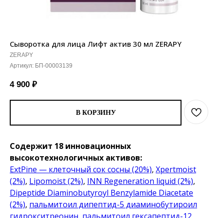
Сыворотка для лица Лифт актив 30 мл ZERAPY
ZERAPY
Артикул:
БП-00003139
4 900
₽
В КОРЗИНУ
Содержит 18 инновационных
высокотехнологичных активов:
ExtPine — клеточный сок сосны (20%)
,
Xpertmoist
(2%)
,
Lipomoist (2%)
,
INN Regeneration liquid (2%)
,
Dipeptide Diaminobutyroyl Benzylamide Diacetate
(2%)
,
пальмитоил дипептид-5 диаминобутироил
гидрокситреонин
,
пальмитоил гексапептид-12