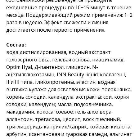
ежедневные процедуры по 10−15 минут в течение
месяца. Поддерживающий режим применения: 1−2
раза в неделю. Эффект свежести и сияния
достигается после первого применения.
Состав:
вода дистиллированная, водный экстракт
голозёрного овса, гелевая основа, ниацинамид,
Optim Hyal, Д-пантенол, глицерин, N-
ацетилглюкозамин, INN Beauty liquid: коллаген I,
II и III типа, гликопротеины, эластин; водная
вытяжка купажа для осветления кожи: толокнянка,
корень солодки, календула; экстракты: сои, корня
солодки, календулы; масла: подсолнечника,
макадамии, кокоса, соевое; гель алоэ вера,
аллантоин, трегалоза, цеолит, воск пчелиный,
триглицериды каприлик/каприк, койевая кислота,
арбутин, ксантановая и гуаровая камеди, альгинат