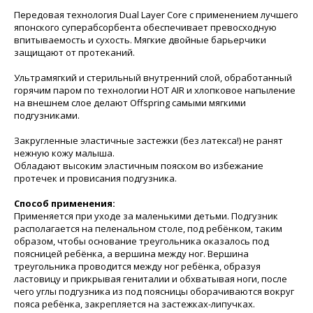
Передовая технология Dual Layer Core с применением лучшего
японского суперабсорбента обеспечивает превосходную
впитываемость и сухость. Мягкие двойные барьерчики
защищают от протеканий.
Ультрамягкий и стерильный внутренний слой, обработанный
горячим паром по технологии HOT AIR и хлопковое напыление
на внешнем слое делают Offspring самыми мягкими
подгузниками.
Закругленные эластичные застежки (без латекса!) не ранят
нежную кожу малыша.
Обладают высоким эластичным пояском во избежание
протечек и провисания подгузника.
Способ применения:
Применяется при уходе за маленькими детьми. Подгузник
располагается на пеленальном столе, под ребёнком, таким
образом, чтобы основание треугольника оказалось под
поясницей ребёнка, а вершина между ног. Вершина
треугольника проводится между ног ребёнка, образуя
ластовицу и прикрывая гениталии и обхватывая ноги, после
чего углы подгузника из под поясницы оборачиваются вокруг
пояса ребёнка, закрепляется на застежках-липучках.