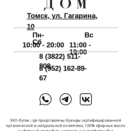
Томск, ул. Гагарина,
10
Пн-
Вс
Сб
10:00 - 20:00
11:00 -
19:00
8 (3822) 511-
808
8 (952) 162-89-
67
ЭКО-бутик, где представлены бренды сертифицированной
органической и натуральной косметики, 100% эфирные масла
и эфирный аромабар, натуральные парфюмы без