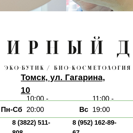
ту
ту
Томск, ул. Гагарина,
для вас
10
ход
10:00 -
11:00 -
м,
Пн-Сб
20:00
Вс
19:00
м
8 (3822) 511-
8 (952) 162-89-
808
67