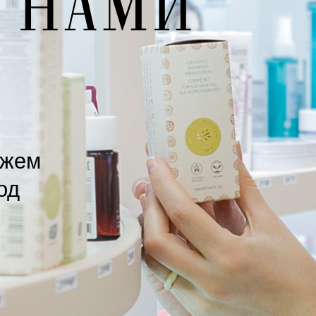
ожем
од