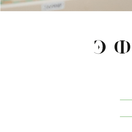
Заполните анке
потратив 1 мину
и мы подберем 
персональный у
Напишите на
и мы поможе
подобрать